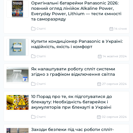
Оригінальні батарейки Panasonic 2026:
повний огляд лінійок Alkaline Power,
Everyday Power, Lithium — тести ємності
та саморазряду
Статті
14 cічня
Купити кондиціонер Panasonic в Україні:
надійність, якість і комфорт
Статті
14 жовтня 2024
Як налаштувати роботу спліт системи
згідно з графіком відключення світла
Статті
27 серпня 2024
10 Порад про те, як підготуватися до
блекауту: Необхідність батарейок і
акумуляторів при блекауті в Україні
Статті
02 серпня 2024
Заходи безпеки під час роботи спліт-