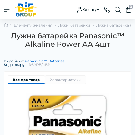
0
Клієнту
Елементи живлення
Лужні батарейки
Лужна батарейка Pa
Лужна батарейка Panasonic™
Alkaline Power AA 4шт
Виробник:
Panasonic™ Batteries
Код товару:
LR6APB/4BP
Все про товар
Характеристики