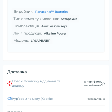
Виробник:
Panasonic™ Batteries
Тип елементу живлення:
батарейка
Комплектація:
4 шт. на блістері
Лінія продукції:
Alkaline Power
Модель:
LR6APB/4BP
Доставка
Новою Поштою у відділення та
за тарифами
додому
перевізника
Курʼєром по місту (Харків)
безкоштовно