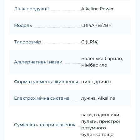
Лінія продукції
Alkaline Power
Модель
LR14APB/2BP
Типорозмір
C (LR14)
маленьке барило,
Альтернативні назви
мінібарило
Форма елемента живлення
циліндрична
Електрохімічна система
лужна, Alkaline
ваги, годинники,
пульти, пристрої
Сумісність та призначення
розумного
будинка тощо