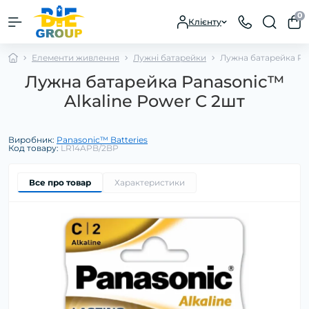
0
Клієнту
Елементи живлення
Лужні батарейки
Лужна батарейка Pan
Лужна батарейка Panasonic™
Alkaline Power C 2шт
Виробник:
Panasonic™ Batteries
Код товару:
LR14APB/2BP
Все про товар
Характеристики