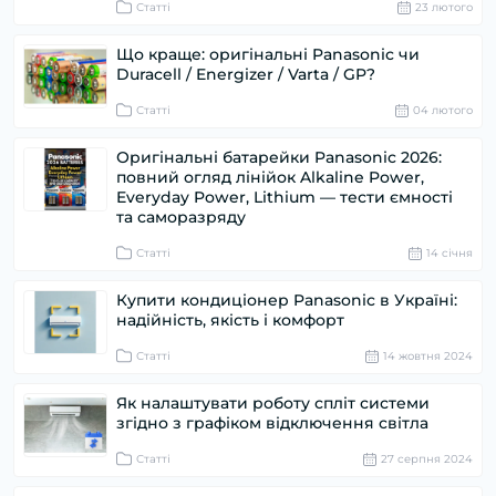
Статті
23 лютого
Що краще: оригінальні Panasonic чи
Duracell / Energizer / Varta / GP?
Статті
04 лютого
Оригінальні батарейки Panasonic 2026:
повний огляд лінійок Alkaline Power,
Everyday Power, Lithium — тести ємності
та саморазряду
Статті
14 cічня
Купити кондиціонер Panasonic в Україні:
надійність, якість і комфорт
Статті
14 жовтня 2024
Як налаштувати роботу спліт системи
згідно з графіком відключення світла
Статті
27 серпня 2024