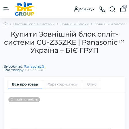
0
Клієнту
Настінні спліт-системи
Зовнішні блоки
Зовнішній блок сп
Купити Зовнішній блок спліт-
системи CU-Z35ZKE | Panasonic™
Україна – БІЄ ГРУП
Виробник:
Panasonic®
Код товару:
CU-Z35ZKE
Все про товар
Характеристики
Опис
Спитай наявність