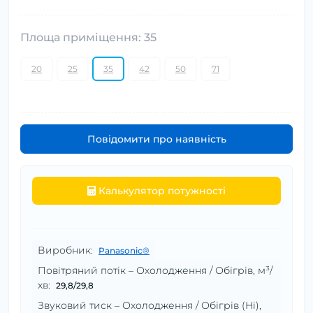
Площа приміщення: 35
20
25
35
42
50
71
Повідомити про наявність
Калькулятор потужності
Виробник:
Panasonic®
Повітряний потік – Охолодження / Обігрів, м³/
хв:
29,8/29,8
Звуковий тиск – Охолодження / Обігрів (Hi),