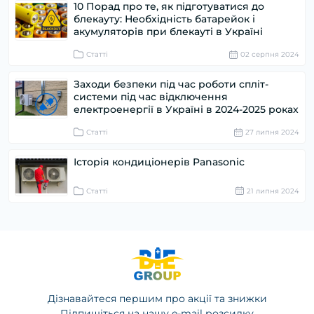
10 Порад про те, як підготуватися до
блекауту: Необхідність батарейок і
акумуляторів при блекауті в Україні
Статті
02 серпня 2024
Заходи безпеки під час роботи спліт-
системи під час відключення
електроенергії в Україні в 2024-2025 роках
Статті
27 липня 2024
Історія кондиціонерів Panasonic
Статті
21 липня 2024
Дізнавайтеся першим про акції та знижки
Підпишіться на нашу e-mail розсилку