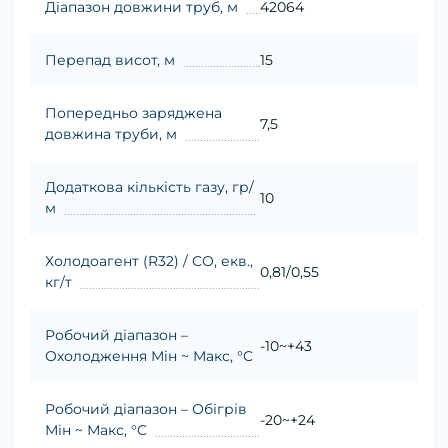
Діапазон довжини труб, м
42064
Перепад висот, м
15
Попередньо заряджена
7,5
довжина труби, м
Додаткова кількість газу, гр/
10
м
Холодоагент (R32) / CO, екв.,
0,81/0,55
кг/т
Робочий діапазон –
-10~+43
Охолодження Мін ~ Макс, °C
Робочий діапазон – Обігрів
-20~+24
Мін ~ Макс, °C