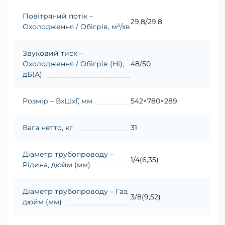
Повітряний потік –
29,8/29,8
Охолодження / Обігрів, м³/хв
Звуковий тиск –
Охолодження / Обігрів (Hi),
48/50
дБ(А)
Розмір – ВхШхГ, мм
542×780×289
Вага нетто, кг
31
Діаметр трубопроводу –
1/4(6,35)
Рідина, дюйм (мм)
Діаметр трубопроводу – Газ,
3/8(9,52)
дюйм (мм)