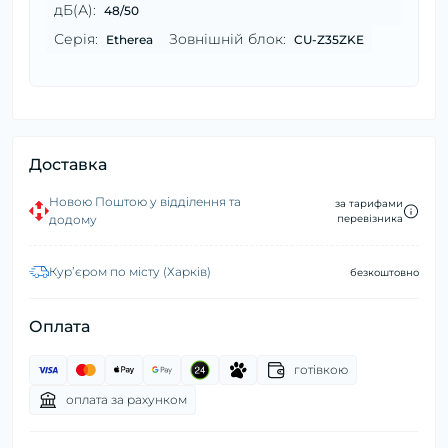
дБ(А):
48/50
Серія:
Зовнішній блок:
Etherea
CU-Z35ZKE
Доставка
Новою Поштою у відділення та
за тарифами
додому
перевізника
Курʼєром по місту (Харків)
безкоштовно
Оплата
готівкою
оплата за рахунком