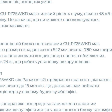
ежно від погодних умов.
 CU-PZ25WKD має низький рівень шуму, всього 48 дБ 
гріву. Це означає, що ви можете насолоджуватися
них заважань.
, зовнішній блок спліт-системи CU-PZ25WKD має
ого розмір складає всього 542 мм висота, 780 мм шир
ко встановлювати кондиціонер навіть в обмежених
ть 24 кг, що робить установку ще зручнішою.
ї
25WKD від Panasonic® прекрасно працює в діапазоні
ом висот до 15 метрів. Це дозволяє вам вибрати
ціонера у вашому будинку або офісі.
иціонера вже попередньо заряджена головним
аксимальну ефективність зовнішнього блоку та комфо