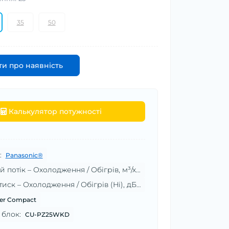
35
50
и про наявність
Калькулятор потужності
:
Panasonic®
Повітряний потік – Охолодження / Обігрів, м³/хв:
30,4/30,4
Звуковий тиск – Охолодження / Обігрів (Hi), дБ(А):
48/49
er Compact
 блок:
CU-PZ25WKD