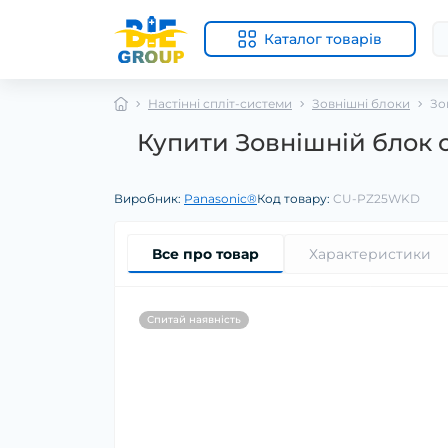
Каталог товарів
Настінні спліт-системи
Зовнішні блоки
Зо
Купити Зовнішній блок 
Виробник:
Panasonic®
Код товару:
CU-PZ25WKD
Все про товар
Характеристики
Спитай наявність