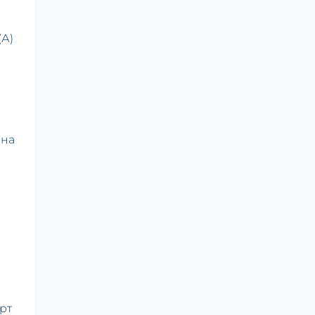
(А)
ина
рт