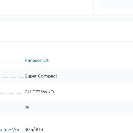
Panasonic®
Super Compact
CU-PZ25WKD
25
ів, м³/хв
30,4/30,4