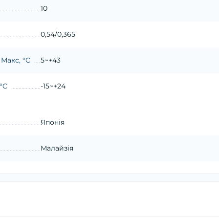
10
0,54/0,365
Макс, °C
5~+43
°C
-15~+24
Японія
Малайзія