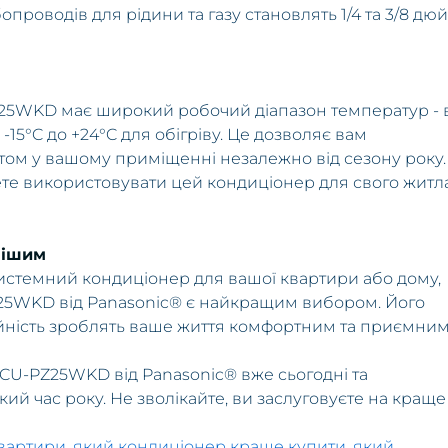
проводів для рідини та газу становлять 1/4 та 3/8 дю
Z25WKD має широкий робочий діапазон температур - 
-15°C до +24°C для обігріву. Це дозволяє вам
ом у вашому приміщенні незалежно від сезону року.
ете використовувати цей кондиціонер для свого житл
нішим
истемний кондиціонер для вашої квартири або дому,
Z25WKD від Panasonic® є найкращим вибором. Його
дійність зроблять ваше життя комфортним та приємним
 CU-PZ25WKD від Panasonic® вже сьогодні та
й час року. Не зволікайте, ви заслуговуєте на краще
квартири
,
який кондиціонер краще купити
,
який