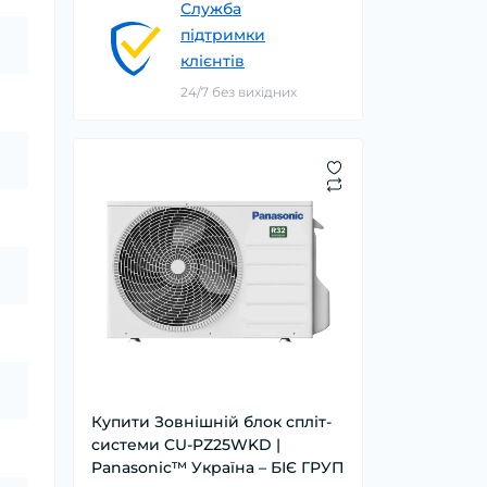
Служба
підтримки
клієнтів
24/7 без вихідних
Купити Зовнішній блок спліт-
системи CU-PZ25WKD |
Panasonic™ Україна – БІЄ ГРУП