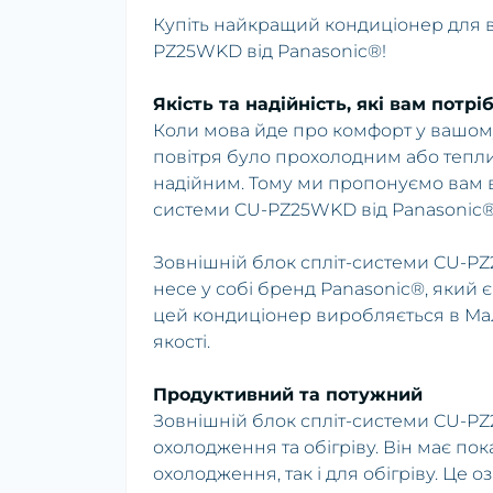
Купіть найкращий кондиціонер для в
PZ25WKD від Panasonic®!
Якість та надійність, які вам потріб
Коли мова йде про комфорт у вашому 
повітря було прохолодним або тепл
надійним. Тому ми пропонуємо вам ви
системи CU-PZ25WKD від Panasonic®
Зовнішній блок спліт-системи CU-P
несе у собі бренд Panasonic®, який є
цей кондиціонер виробляється в Мал
якості.
Продуктивний та потужний
Зовнішній блок спліт-системи CU-P
охолодження та обігріву. Він має пок
охолодження, так і для обігріву. Це