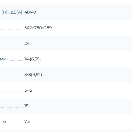
(Hi), дБ(А)
48/49
542×780×289
24
(мм)
1/4(6,35)
3/8(9,52)
3-15
15
, м
7,5