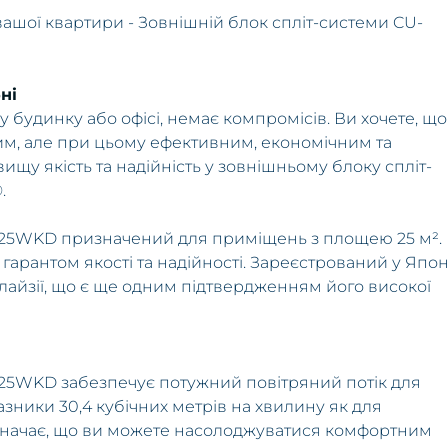
ашої квартири - Зовнішній блок спліт-системи CU-
ні
будинку або офісі, немає компромісів. Ви хочете, щ
им, але при цьому ефективним, економічним та
щу якість та надійність у зовнішньому блоку спліт-
.
Z25WKD призначений для приміщень з площею 25 м². 
 гарантом якості та надійності. Зареєстрований у Японі
айзії, що є ще одним підтвердженням його високої
Z25WKD забезпечує потужний повітряний потік для
азники 30,4 кубічних метрів на хвилину як для
 означає, що ви можете насолоджуватися комфортним