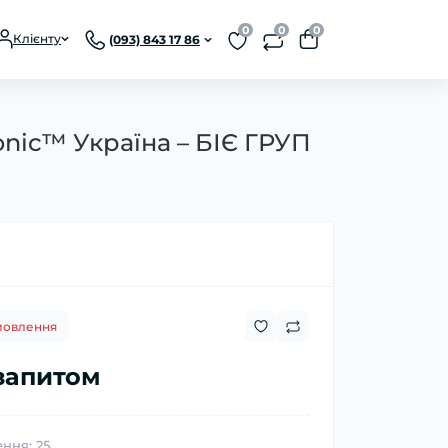
0
0
0
Клієнту
(093) 843 17 86
nic™ Україна – БІЄ ГРУП
мовлення
 запитом
ння: 25