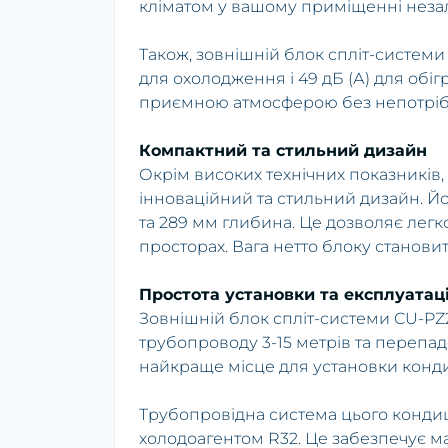
кліматом у вашому приміщенні незал
Також, зовнішній блок спліт-системи
для охолодження і 49 дБ (А) для обі
приємною атмосферою без непотріб
Компактний та стильний дизайн
Окрім високих технічних показників
інноваційний та стильний дизайн. Й
та 289 мм глибина. Це дозволяє лег
просторах. Вага нетто блоку станови
Простота установки та експлуатаці
Зовнішній блок спліт-системи CU-PZ
трубопроводу 3-15 метрів та перепад
найкраще місце для установки конди
Трубопровідна система цього конд
холодоагентом R32. Це забезпечує м