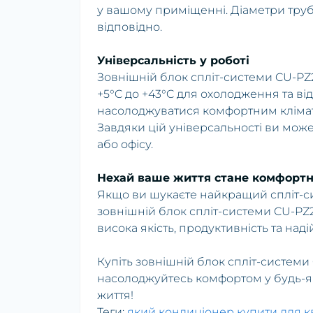
у вашому приміщенні. Діаметри трубо
відповідно.
Універсальність у роботі
Зовнішній блок спліт-системи CU-P
+5°C до +43°C для охолодження та від 
насолоджуватися комфортним клімат
Завдяки цій універсальності ви мож
або офісу.
Нехай ваше життя стане комфорт
Якщо ви шукаєте найкращий спліт-с
зовнішній блок спліт-системи CU-P
висока якість, продуктивність та на
Купіть зовнішній блок спліт-системи
насолоджуйтесь комфортом у будь-яки
життя!
Теги:
який кондиціонер купити для 