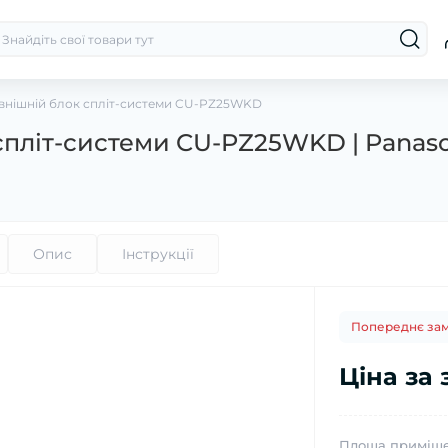
внішній блок спліт-системи CU-PZ25WKD
спліт-системи CU-PZ25WKD | Panaso
Опис
Інструкції
Попереднє за
Ціна за
Площа приміще