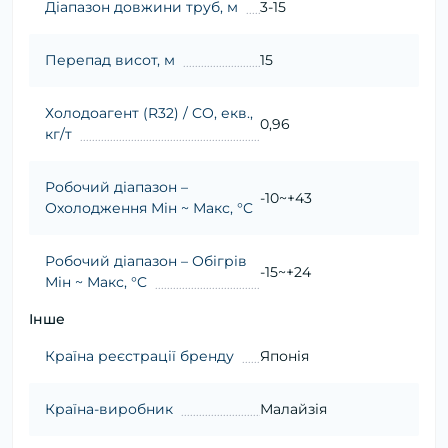
Діапазон довжини труб, м
3-15
Перепад висот, м
15
Холодоагент (R32) / CO, екв.,
0,96
кг/т
Робочий діапазон –
-10~+43
Охолодження Мін ~ Макс, °C
Робочий діапазон – Обігрів
-15~+24
Мін ~ Макс, °C
Інше
Країна реєстрації бренду
Японія
Країна-виробник
Малайзія