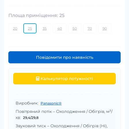
Площа приміщення: 25
20
25
35
40
50
70
90
Повідомити про наявність
Калькулятор потужності
Виробник:
Panasonic®
Повітряний потік – Охолодження / Обігрів, м³/
хв:
29,4/29,8
Звуковий тиск – Охолодження / Обігрів (Hi),