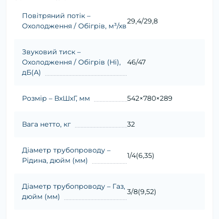
Повітряний потік –
29,4/29,8
Охолодження / Обігрів, м³/хв
Звуковий тиск –
Охолодження / Обігрів (Hi),
46/47
дБ(А)
Розмір – ВхШхГ, мм
542×780×289
Вага нетто, кг
32
Діаметр трубопроводу –
1/4(6,35)
Рідина, дюйм (мм)
Діаметр трубопроводу – Газ,
3/8(9,52)
дюйм (мм)