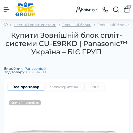
0
Клієнту
Настінні спліт-системи
Зовнішні блоки
Зовнішній блок сп
Купити Зовнішній блок спліт-
системи CU-E9RKD | Panasonic™
Україна – БІЄ ГРУП
Виробник:
Panasonic®
Код товару:
CU-E9RKD
Все про товар
Характеристики
Опис
Спитай наявність