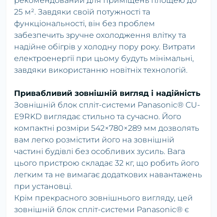
рекомендований для приміщень площею до
25 м². Завдяки своїй потужності та
функціональності, він без проблем
забезпечить зручне охолодження влітку та
надійне обігрів у холодну пору року. Витрати
електроенергії при цьому будуть мінімальні,
завдяки використанню новітніх технологій.
Привабливий зовнішній вигляд і надійність
Зовнішній блок спліт-системи Panasonic® CU-
E9RKD виглядає стильно та сучасно. Його
компактні розміри 542×780×289 мм дозволять
вам легко розмістити його на зовнішній
частині будівлі без особливих зусиль. Вага
цього пристрою складає 32 кг, що робить його
легким та не вимагає додаткових навантажень
при установці.
Крім прекрасного зовнішнього вигляду, цей
зовнішній блок спліт-системи Panasonic® є