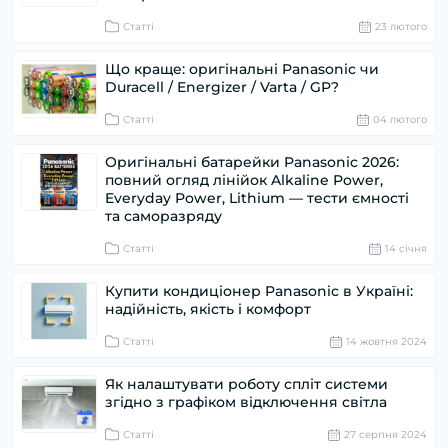
Статті
23 лютого
Що краще: оригінальні Panasonic чи
Duracell / Energizer / Varta / GP?
Статті
04 лютого
Оригінальні батарейки Panasonic 2026:
повний огляд лінійок Alkaline Power,
Everyday Power, Lithium — тести ємності
та саморазряду
Статті
14 cічня
Купити кондиціонер Panasonic в Україні:
надійність, якість і комфорт
Статті
14 жовтня 2024
Як налаштувати роботу спліт системи
згідно з графіком відключення світла
Статті
27 серпня 2024