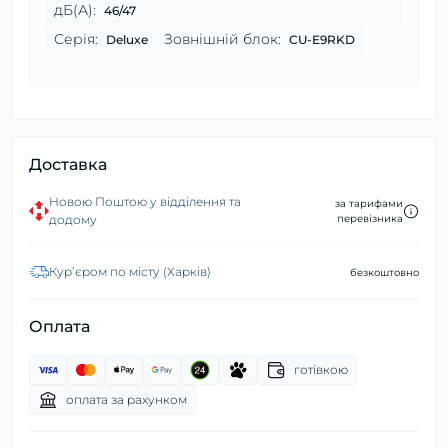
дБ(А):
46/47
Серія:
Зовнішній блок:
Deluxe
CU-E9RKD
Доставка
Новою Поштою у відділення та
за тарифами
додому
перевізника
Курʼєром по місту (Харків)
безкоштовно
Оплата
готівкою
оплата за рахунком