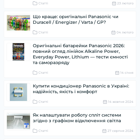
Статті
23 лютого
Що краще: оригінальні Panasonic чи
Duracell / Energizer / Varta / GP?
Статті
04 лютого
Оригінальні батарейки Panasonic 2026:
повний огляд лінійок Alkaline Power,
Everyday Power, Lithium — тести ємності
та саморазряду
Статті
14 cічня
Купити кондиціонер Panasonic в Україні:
надійність, якість і комфорт
Статті
14 жовтня 2024
Як налаштувати роботу спліт системи
згідно з графіком відключення світла
Статті
27 серпня 2024