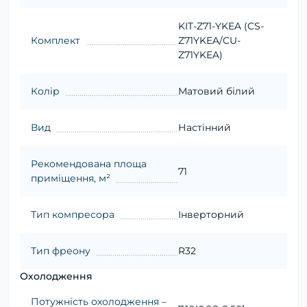
KIT-Z71-YKEA (CS-
Комплект
Z71YKEA/CU-
Z71YKEA)
Колір
Матовий білий
Вид
Настінний
Рекомендована площа
71
приміщення, м²
Тип компресора
Інверторний
Тип фреону
R32
Охолодження
Потужність охолодження –