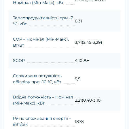
Номінал (Мін-Макс), кВт
Теплопродуктивність при -7
6,31
°C, кВт
COP – Номінал (Мін-Макс),
3,71(2,45-3,29)
Вт/Вт
SCOP
4,10
A+
Споживана потужність
5,5
обігріву при -10 °C, кВт
Вхідна потужність – Номінал
2,21(0,40-3,10)
(Мін-Макс), кВт
Річне споживання енергії –
1878
кВт/рік