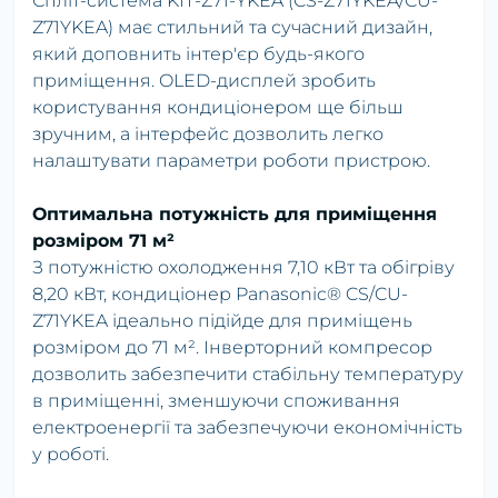
Спліт-система KIT-Z71-YKEA (CS-Z71YKEA/CU-
Z71YKEA) має стильний та сучасний дизайн,
який доповнить інтер'єр будь-якого
приміщення. OLED-дисплей зробить
користування кондиціонером ще більш
зручним, а інтерфейс дозволить легко
налаштувати параметри роботи пристрою.
Оптимальна потужність для приміщення
розміром 71 м²
З потужністю охолодження 7,10 кВт та обігріву
8,20 кВт, кондиціонер Panasonic® CS/CU-
Z71YKEA ідеально підійде для приміщень
розміром до 71 м². Інверторний компресор
дозволить забезпечити стабільну температуру
в приміщенні, зменшуючи споживання
електроенергії та забезпечуючи економічність
у роботі.