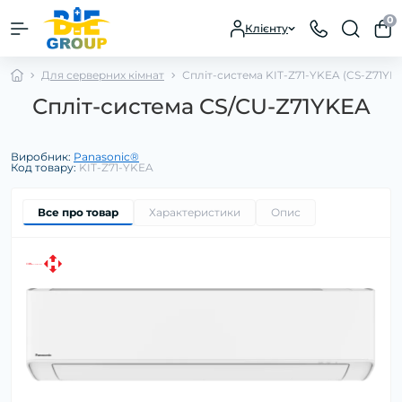
0
Клієнту
Для серверних кімнат
Спліт-система KIT-Z71-YKEA (CS-Z71Y
Спліт-система CS/CU-Z71YKEA
Виробник:
Panasonic®
Код товару:
KIT-Z71-YKEA
Все про товар
Характеристики
Опис