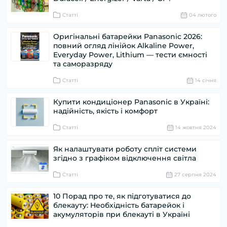
Статті
04 лютого
Оригінальні батарейки Panasonic 2026:
повний огляд лінійок Alkaline Power,
Everyday Power, Lithium — тести ємності
та саморазряду
Статті
14 cічня
Купити кондиціонер Panasonic в Україні:
надійність, якість і комфорт
Статті
14 жовтня 2024
Як налаштувати роботу спліт системи
згідно з графіком відключення світла
Статті
27 серпня 2024
10 Порад про те, як підготуватися до
блекауту: Необхідність батарейок і
акумуляторів при блекауті в Україні