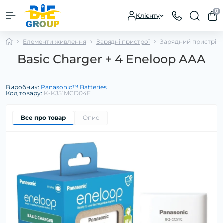
0
Клієнту
Елементи живлення
Зарядні пристрої
Зарядний пристрій 
Basic Charger + 4 Eneloop AAA
Виробник:
Panasonic™ Batteries
Код товару:
K-KJ51MCD04E
Все про товар
Опис