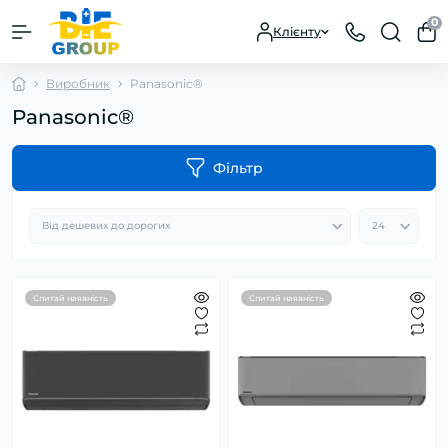
0
Клієнту
Виробник
Panasonic®
Panasonic®
Фільтр
Спитай наявність
Спитай наявність